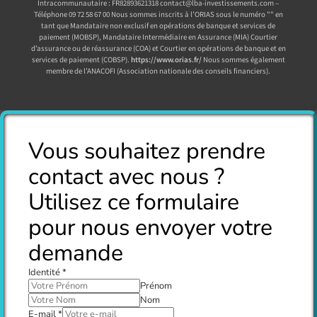
Intracommunautaire : FR82893621318 contact@lba-investissements.com –
Téléphone 09 72 58 67 00 Nous sommes inscrits à l’ORIAS sous le numéro "" en
tant que Mandataire non exclusif en opérations de banque et services de
paiement (MOBSP), Mandataire Intermédiaire en Assurance (MIA) Courtier
d’assurance ou de réassurance (COA) et Courtier en opérations de banque et en
services de paiement (COBSP).
https://www.orias.fr/
Nous sommes également
membre de l’ANACOFI (Association nationale des conseils financiers).
Vous souhaitez prendre
contact avec nous ?
Utilisez ce formulaire
pour nous envoyer votre
demande
Identité
*
Prénom
Nom
E-mail
*